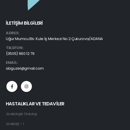
İLETİŞİM BİLGİLERİ
ADRES:
Uğur Mumcu Blv. Kule İş Merkezi No:2 Çukurova/ADANA
TELEFON:
(0505) 660 12 79
EMAIL:
abguzel@gmail.com
HASTALIKLAR VE TEDAVİLER
Jinekolojik Onkoloji
Jinekolji – I