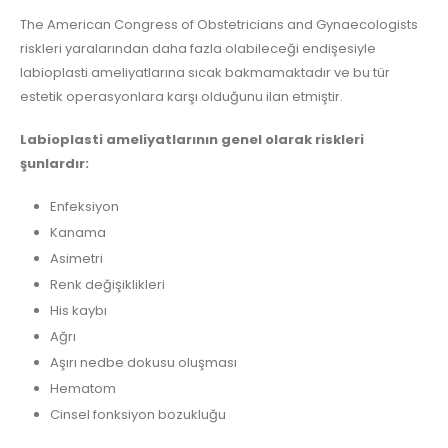
The American Congress of Obstetricians and Gynaecologists
riskleri yaralarından daha fazla olabileceği endişesiyle
labioplasti ameliyatlarına sıcak bakmamaktadır ve bu tür
estetik operasyonlara karşı olduğunu ilan etmiştir.
Labioplasti ameliyatlarının genel olarak riskleri
şunlardır:
Enfeksiyon
Kanama
Asimetri
Renk değişiklikleri
His kaybı
Ağrı
Aşırı nedbe dokusu oluşması
Hematom
Cinsel fonksiyon bozukluğu