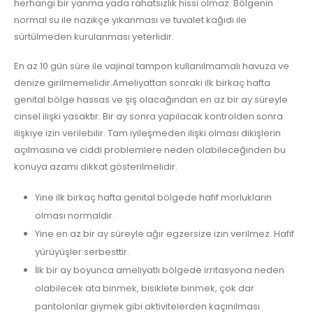
herhangi bir yanma yada rahatsızlık hissi olmaz. Bölgenin
normal su ile nazikçe yıkanması ve tuvalet kağıdı ile
sürtülmeden kurulanması yeterlidir.
En az 10 gün süre ile vajinal tampon kullanılmamalı havuza ve
denize girilmemelidir.Ameliyattan sonraki ilk birkaç hafta
genital bölge hassas ve şiş olacağından en az bir ay süreyle
cinsel ilişki yasaktır. Bir ay sonra yapılacak kontrolden sonra
ilişkiye izin verilebilir. Tam iyileşmeden ilişki olması dikişlerin
açılmasına ve ciddi problemlere neden olabileceğinden bu
konuya azami dikkat gösterilmelidir.
Yine ilk birkaç hafta genital bölgede hafif morlukların
olması normaldir.
Yine en az bir ay süreyle ağır egzersize izin verilmez. Hafif
yürüyüşler serbesttir.
İlk bir ay boyunca ameliyatlı bölgede irritasyona neden
olabilecek ata binmek, bisiklete binmek, çok dar
pantolonlar giymek gibi aktivitelerden kaçınılması