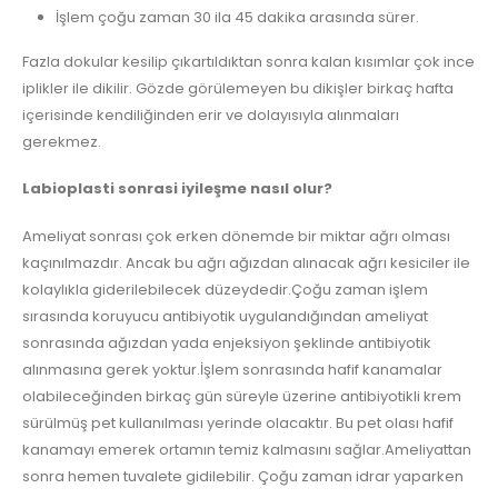
İşlem çoğu zaman 30 ila 45 dakika arasında sürer.
Fazla dokular kesilip çıkartıldıktan sonra kalan kısımlar çok ince
iplikler ile dikilir. Gözde görülemeyen bu dikişler birkaç hafta
içerisinde kendiliğinden erir ve dolayısıyla alınmaları
gerekmez.
Labioplasti sonrasi iyileşme nasıl olur?
Ameliyat sonrası çok erken dönemde bir miktar ağrı olması
kaçınılmazdır. Ancak bu ağrı ağızdan alınacak ağrı kesiciler ile
kolaylıkla giderilebilecek düzeydedir.Çoğu zaman işlem
sırasında koruyucu antibiyotik uygulandığından ameliyat
sonrasında ağızdan yada enjeksiyon şeklinde antibiyotik
alınmasına gerek yoktur.İşlem sonrasında hafif kanamalar
olabileceğinden birkaç gün süreyle üzerine antibiyotikli krem
sürülmüş pet kullanılması yerinde olacaktır. Bu pet olası hafif
kanamayı emerek ortamın temiz kalmasını sağlar.Ameliyattan
sonra hemen tuvalete gidilebilir. Çoğu zaman idrar yaparken