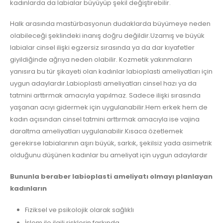
kadınlarda da labialar büyüyüp şekil değiştirebilir.
Halk arasında mastürbasyonun dudaklarda büyümeye neden
olabileceği şeklindeki inanış doğru değildir.Uzamış ve büyük
labialar cinsel ilişki egzersiz sırasında ya da dar kıyafetler
giyildiğinde ağrıya neden olabilir. Kozmetik yakınmaların
yanısıra bu tür şikayeti olan kadınlar labioplasti ameliyatları için
uygun adaylardır.Labioplasti ameliyatları cinsel hazı ya da
tatmini arttırmak amacıyla yapılmaz. Sadece ilişki sırasında
yaşanan acıyı gidermek için uygulanabilir.Hem erkek hem de
kadın açısından cinsel tatmini arttırmak amacıyla ise vajina
daraltma ameliyatları uygulanabilir.Kısaca özetlemek
gerekirse labialarının aşırı büyük, sarkık, şekilsiz yada asimetrik
olduğunu düşünen kadınlar bu ameliyat için uygun adaylardır
Bununla beraber labioplasti ameliyatı olmayı planlayan
kadınların
Fiziksel ve psikolojik olarak sağlıklı
İşlem ile ilgili risklerin farkında