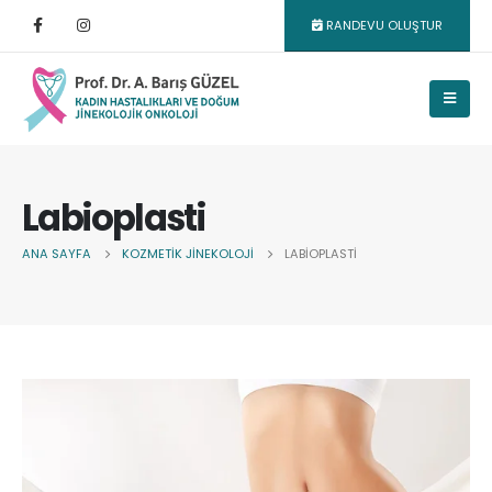
RANDEVU OLUŞTUR
Labioplasti
ANA SAYFA
KOZMETIK JINEKOLOJI
LABIOPLASTI