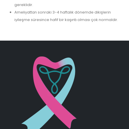
gereklidir.
Ameliyattan sonraki 3-4 haftalık dönemde dikişlerin
iyileşme süresince hafif bir kaşıntı olması çok normaldir.