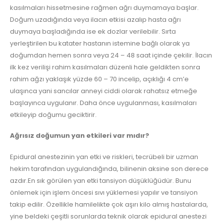
kasılmaları hissetmesine rağmen ağrı duymamaya başlar.
Doğum uzadığında veya ilacın etkisi azalıp hasta ağrı
duymaya başladığında ise ek dozlar verilebilir. Sırta
yerleştirilen bu katater hastanın istemine bağlı olarak ya
doğumdan hemen sonra veya 24 – 48 saat içinde çekilir. İlacın
ilk kez verilişi rahim kasılmaları düzenli hale geldikten sonra
rahim ağzı yaklaşık yüzde 60 – 70 incelip, açıklığı 4 cm’e
ulaşınca yani sancılar anneyi ciddi olarak rahatsız etmeğe
başlayınca uygulanır. Daha önce uygulanması, kasılmaları
etkileyip doğumu geciktirir.
Ağrısız doğumun yan etkileri var mıdır?
Epidural anestezinin yan etki ve riskleri, tecrübeli bir uzman
hekim tarafından uygulandığında, bilinenin aksine son derece
azdır.En sık görülen yan etki tansiyon düşüklüğüdür. Bunu
önlemek için işlem öncesi sıvı yüklemesi yapılır ve tansiyon
takip edilir. Özellikle hamilelikte çok aşırı kilo almış hastalarda,
yine beldeki çeşitli sorunlarda teknik olarak epidural anestezi