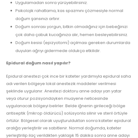
Uygulamadan sonra yürüyebilirsiniz.
Psikolojik rahatlama, kas spazmını çözmesiyle normal
doğum şansınızı artırır.
Doğum sonrası yorgun, bitkin olmadığınız için bebeğinizi
çok daha çabuk kucağınıza alır, hemen besleyebilirsiniz.
Doğum kesisi (epizyotomi) açılması gereken durumlarda
duyulan ağrıyı gidermede oldukça etkilidir.
Epidural doğum nasıl yapılır?
Epidural anestezi çok ince bir kateter yardımıyla epidural saha
adı verilen bölgeye lokal anestezik maddeler verilmesi
şeklinde uygulanır. Anestezi doktoru anne adayı yan yatar
veya oturur pozisyondayken muayene neticesinde
uygulanacak bölgeyi belirler. Belde iğnenin girileceği bölge
antiseptik (mikrop öldürücü) solüsyonla silinir ve steril örtüyle
örtülür. Bölgesel olarak uyuşturulduktan sonra kateter epidural
aralığa yerleştirilir ve sabitlenir. Normal doğumda, kateter
yerleştirilip ilaç verildikten yaklaşık 15 dakika sonra anne adayı