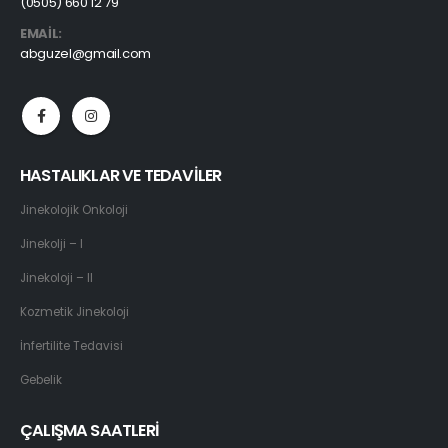
(0505) 660 12 79
EMAIL:
abguzel@gmail.com
HASTALIKLAR VE TEDAVİLER
Jinekolojik Onkoloji
Jinekolji – I
Jinekoloji – II
Kozmetik Jinekoloji
İnfertilite Tedavisi
Gebelik
ÇALIŞMA SAATLERİ