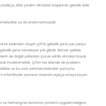
adıkça, tıbbi yardım almadan başarılı bir gebelik elde
ş ameliyatlar ya da endometriozisdir.
 bir kadından oluşan çiftte gebelik şansı yarı yarıya
gebelik şansı neredeyse yok gibidir. Benzer şekilde
lerin de doğal yollardan çocuk sahibi olmaları büyük
rak incelenmelidir. Çiftin her ikisinde de problem
ılabilse ve bu süre zarfında kadından yumurta,
rum infertilitede zamanın önemini açıkça ortaya koyan
sanız ve herhangi bir korunma yöntemi uygulamadığınız