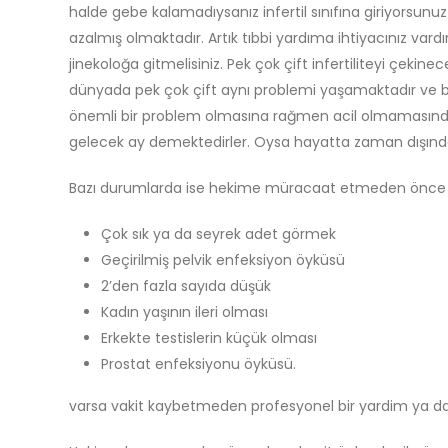
halde gebe kalamadıysanız infertil sınıfına giriyorsun
azalmış olmaktadır. Artık tıbbi yardıma ihtiyacınız vard
jinekoloğa gitmelisiniz. Pek çok çift infertiliteyi çek
dünyada pek çok çift aynı problemi yaşamaktadır ve bunl
önemli bir problem olmasına rağmen acil olmamasında 
gelecek ay demektedirler. Oysa hayatta zaman dışınd
Bazı durumlarda ise hekime müracaat etmeden önce 1 
Çok sık ya da seyrek adet görmek
Geçirilmiş pelvik enfeksiyon öyküsü
2’den fazla sayıda düşük
Kadın yaşının ileri olması
Erkekte testislerin küçük olması
Prostat enfeksiyonu öyküsü.
varsa vakit kaybetmeden profesyonel bir yardim ya da ö