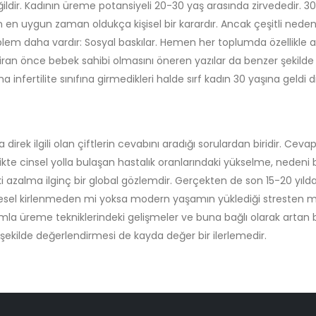
ldir. Kadının üreme potansiyeli 20-30 yaş arasında zirvededir. 3
çin en uygun zaman oldukça kişisel bir karardır. Ancak çeşitli nede
blem daha vardır: Sosyal baskılar. Hemen her toplumda özellikle ai
iran önce bebek sahibi olmasını öneren yazılar da benzer şekilde ba
infertilite sınıfına girmedikleri halde sırf kadın 30 yaşına geldi 
 direk ilgili olan çiftlerin cevabını aradığı sorulardan biridir. 
likte cinsel yolla bulaşan hastalık oranlarındaki yükselme, nedeni
i azalma ilginç bir global gözlemdir. Gerçekten de son 15-20 yıl
sel kirlenmeden mi yoksa modern yaşamın yüklediği stresten mi ka
la üreme tekniklerindeki gelişmeler ve buna bağlı olarak artan baş
r şekilde değerlendirmesi de kayda değer bir ilerlemedir.