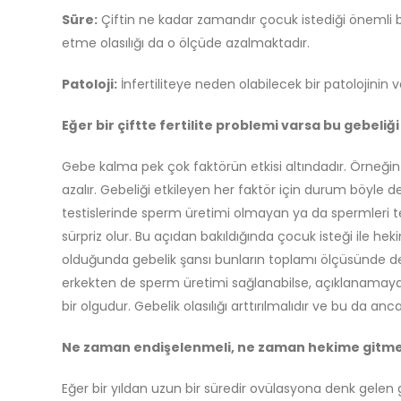
Süre:
Çiftin ne kadar zamandır çocuk istediği önemli b
etme olasılığı da o ölçüde azalmaktadır.
Patoloji:
İnfertiliteye neden olabilecek bir patolojinin 
Eğer bir çiftte fertilite problemi varsa bu gebeliği 
Gebe kalma pek çok faktörün etkisi altındadır. Örneğin 
azalır. Gebeliği etkileyen her faktör için durum böyle d
testislerinde sperm üretimi olmayan ya da spermleri te
sürpriz olur. Bu açıdan bakıldığında çocuk isteği ile 
olduğunda gebelik şansı bunların toplamı ölçüsünde değ
erkekten de sperm üretimi sağlanabilse, açıklanamayan
bir olgudur. Gebelik olasılığı arttırılmalıdır ve bu da a
Ne zaman endişelenmeli, ne zaman hekime gitmel
Eğer bir yıldan uzun bir süredir ovülasyona denk gelen