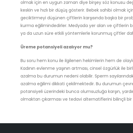
olmak için en uygun zaman diye birşey söz konusu deği
keskin ve hızlı bir düşüş gösterir. Bebek sahibi olmak i
geciktirmeyi düşünen çiftlerin karşısında başka bir pro
kurma eğilimindedirler. Medyada yer alan ve çiftlerin b
ya da uzun süre etkili yöntemlerle korunmuş çiftler daha 
Üreme potansiyeli azalıyor mu?
Bu soru hem konu ile ilgilenen hekimlerin hem de olayla
Kadının evlenme yaşının artması, cinsel özgürlük ile bir
azalma bu durumun nedeni olabilir. Sperm sayılarındak
azalma eğilimi dikkati çekilmektedir. Bu durumun çevre
potansiyeli üzerindeki bunca olumsuzluğa karşın, yardım
olmaktan çıkarması ve tedavi alternatiflerini bilinçli bi