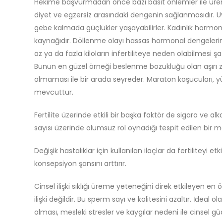
Hekime başvurmadan önce bazı basit önlemler ile üreme p
diyet ve egzersiz arasındaki dengenin sağlanmasıdır. U
gebe kalmada güçlükler yaşayabilirler. Kadınlık hormo
kaynağıdır. Döllenme olayı hassas hormonal dengelerin r
az ya da fazla kiloların infertiliteye neden olabilmesi ş
Bunun en güzel örneği beslenme bozukluğu olan aşırı 
olmaması ile bir arada seyreder. Maraton koşucuları, yüzü
mevcuttur.
Fertilite üzerinde etkili bir başka faktör de sigara ve 
sayısı üzerinde olumsuz rol oynadığı tespit edilen bir 
Değişik hastalıklar için kullanılan ilaçlar da fertiliteyi e
konsepsiyon şansını arttırır.
Cinsel ilişki sıklığı üreme yeteneğini direk etkileyen en 
ilişki değildir. Bu sperm sayı ve kalitesini azaltır. İd
olması, mesleki stresler ve kaygılar nedeni ile cinsel g