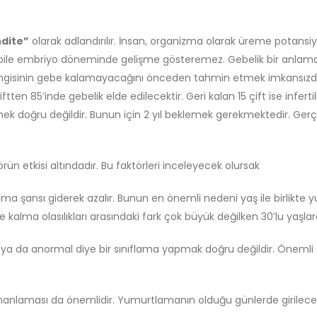
dite”
olarak adlandırılır. İnsan, organizma olarak üreme potansiy
se bile embriyo döneminde gelişme gösteremez. Gebelik bir anlam
gisinin gebe kalamayacağını önceden tahmin etmek imkansızdır! T
tten 85’inde gebelik elde edilecektir. Geri kalan 15 çift ise infertil
demek doğru değildir. Bunun için 2 yıl beklemek gerekmektedir. Gerç
ün etkisi altındadır. Bu faktörleri inceleyecek olursak
alma şansı giderek azalır. Bunun en önemli nedeni yaş ile birlikte y
be kalma olasılıkları arasındaki fark çok büyük değilken 30’lu yaşl
l ya da anormal diye bir sınıflama yapmak doğru değildir. Önemli olan
n zamanlaması da önemlidir. Yumurtlamanın olduğu günlerde girilecek ol