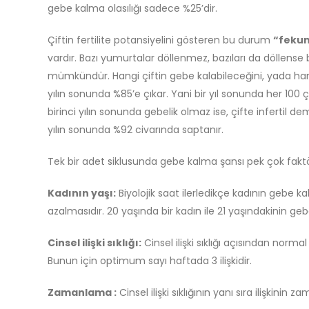
gebe kalma olasılığı sadece %25’dir.
Çiftin fertilite potansiyelini gösteren bu durum
“fekun
vardır. Bazı yumurtalar döllenmez, bazıları da döllen
mümkündür. Hangi çiftin gebe kalabileceğini, yada han
yılın sonunda %85’e çıkar. Yani bir yıl sonunda her 100 çif
birinci yılın sonunda gebelik olmaz ise, çifte infertil 
yılın sonunda %92 civarında saptanır.
Tek bir adet siklusunda gebe kalma şansı pek çok faktör
Kadının yaşı:
Biyolojik saat ilerledikçe kadının gebe k
azalmasıdır. 20 yaşında bir kadın ile 21 yaşındakinin ge
Cinsel ilişki sıklığı:
Cinsel ilişki sıklığı açısından norma
Bunun için optimum sayı haftada 3 ilişkidir.
Zamanlama :
Cinsel ilişki sıklığının yanı sıra ilişkini