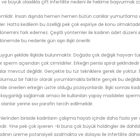
ve büyük olasılıkla çift infertilite nedeni ile hekime başvurmak z
önemlidir. İnsan dışında hemen hemen bütün canlılar yumurtlama dö
irler. Hatta kedilerin bu özelliği pek çok espiriye de konu olmaktadı
nemini fark edemez. Çeşitli yöntemler ile kadının adet düzeni sap
nemde bu nedenle gün aşırı ilişki önerilir.
nokta uygun şekilde ilişkide bulunmaktır. Doğada çok değişik hayvan 
 sperm açısından çok cimridirler. Erkeğin penisi spiral şeklindedir
r mevcut değildir. Gerçekte bu tür tekniklere gerek de yoktur. İ
lumsuz bir faktör olarak yorumlamakla birlikte gerçek bu değildir.
lde önerilen erkeğin üstte olduğu pozisyonlardır. İlişki sonrası kad
nda kayganlığı sağlamak amacı ile kullanılan yapay maddeler sper
anlar yerine sıvı parafin tercih edilmelidir.
erinden biriside kadınların çalışma hayatı içinde daha fazla yer 
. Yine pek çok işveren -ki buna çok büyük holdingler de dahildir-
ın üreme potansiyeli azalmakta ve dolayısı ile infertilite daha s