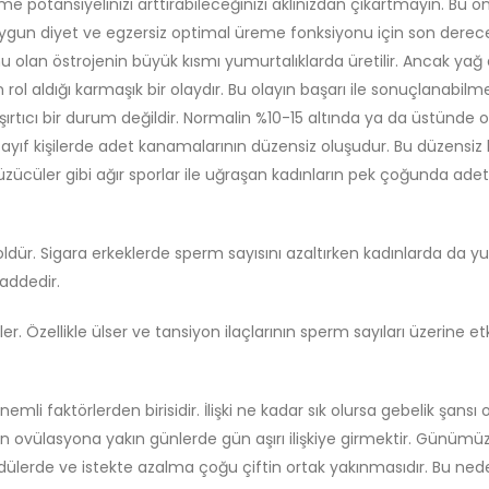
otansiyelinizi arttırabileceğinizi aklınızdan çıkartmayın. Bu önl
ygun diyet ve egzersiz optimal üreme fonksiyonu için son derece ö
nu olan östrojenin büyük kısmı yumurtalıklarda üretilir. Ancak 
ol aldığı karmaşık bir olaydır. Bu olayın başarı ile sonuçlanabilme
aşırtıcı bir durum değildir. Normalin %10-15 altında ya da üstünde o
zayıf kişilerde adet kanamalarının düzensiz oluşudur. Bu düzen
cüler gibi ağır sporlar ile uğraşan kadınların pek çoğunda adet düz
alkoldür. Sigara erkeklerde sperm sayısını azaltırken kadınlarda da 
maddedir.
tkiler. Özellikle ülser ve tansiyon ilaçlarının sperm sayıları üzerine e
önemli faktörlerden birisidir. İlişki ne kadar sık olursa gebelik şan
eal olan ovülasyona yakın günlerde gün aşırı ilişkiye girmektir. G
üdülerde ve istekte azalma çoğu çiftin ortak yakınmasıdır. Bu neden