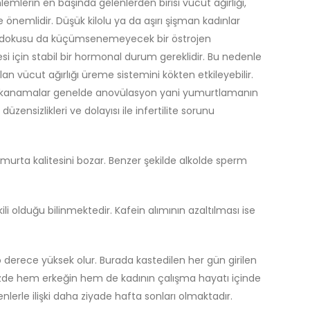
emlerin en başında gelenlerden birisi vücut ağırlığı,
nemlidir. Düşük kilolu ya da aşırı şişman kadınlar
yağ dokusu da küçümsenemeyecek bir östrojen
si için stabil bir hormonal durum gereklidir. Bu nedenle
lan vücut ağırlığı üreme sistemini kökten etkileyebilir.
siz kanamalar genelde anovülasyon yani yumurtlamanın
ensizlikleri ve dolayısı ile infertilite sorunu
yumurta kalitesini bozar. Benzer şekilde alkolde sperm
tkili olduğu bilinmektedir. Kafein alımının azaltılması ise
sı o derece yüksek olur. Burada kastedilen her gün girilen
ünümüzde hem erkeğin hem de kadının çalışma hayatı içinde
lerle ilişki daha ziyade hafta sonları olmaktadır.