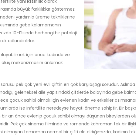
fertilite yani
kısırlık
olarak
 arasında büyük farklılıklar göstermez.
e nedeni yardımla üreme tekniklerine
ir kısmında gebe kalamamanın
yüzde 10-12sinde herhangi bir patoloji
ak adlandırılırlar.
lanlayabilmek için önce kadında ve
in oluş mekanizmasını anlamak
sorusu pek çok yeni evli çiftin en çok karşılaştığı sorudur. Aslında
lışmadığı, geleneksel aile yapısındaki çiftlerde balayında gebe kal
e sadece çocuk sahibi olmak için evlenen kadın ve erkekler azım
lumlarda ise infertilite neredeyse hayati öneme sahiptir. Bir başka
ir an önce evlenip çocuk sahibi olmayı düşünen bireylerden oluşur
ridir. Pek çok sinema filminde ve romanda kahraman tek bir ilişki
i olmayan tamamen normal bir çifti ele aldığımızda, kadının tek b