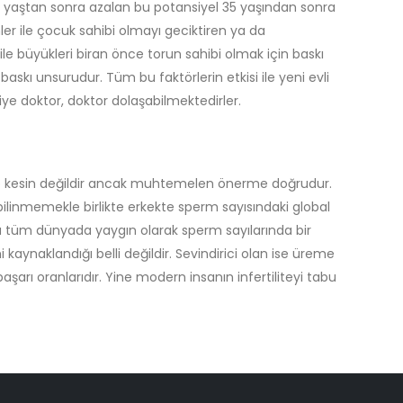
0 yaştan sonra azalan bu potansiyel 35 yaşından sonra
nler ile çocuk sahibi olmayı geciktiren ya da
le büyükleri biran önce torun sahibi olmak için baskı
skı unsurudur. Tüm bu faktörlerin etkisi ile yeni evli
diye doktor, doktor dolaşabilmektedirler.
Cevap kesin değildir ancak muhtemelen önerme doğrudur.
 bilinmemekle birlikte erkekte sperm sayısındaki global
da tüm dünyada yaygın olarak sperm sayılarında bir
ynaklandığı belli değildir. Sevindirici olan ise üreme
arı oranlarıdır. Yine modern insanın infertiliteyi tabu