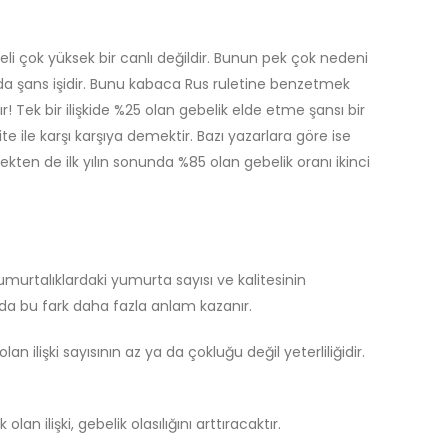
eli çok yüksek bir canlı değildir. Bunun pek çok nedeni
da şans işidir. Bunu kabaca Rus ruletine benzetmek
ek bir ilişkide %25 olan gebelik elde etme şansı bir
ite ile karşı karşıya demektir. Bazı yazarlara göre ise
ekten de ilk yılın sonunda %85 olan gebelik oranı ikinci
umurtalıklardaki yumurta sayısı ve kalitesinin
arda bu fark daha fazla anlam kazanır.
 ilişki sayısının az ya da çokluğu değil yeterliliğidir.
an ilişki, gebelik olasılığını arttıracaktır.