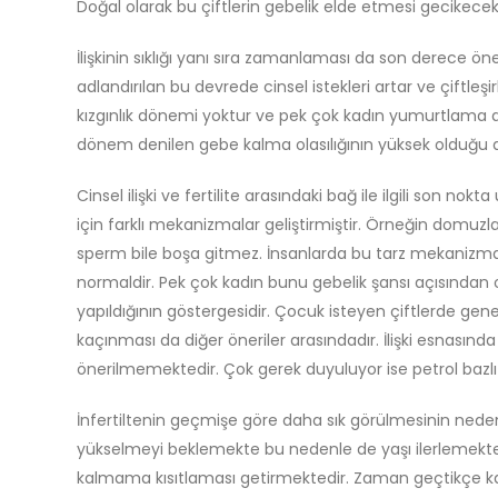
Doğal olarak bu çiftlerin gebelik elde etmesi gecikecek 
İlişkinin sıklığı yanı sıra zamanlaması da son derece 
adlandırılan bu devrede cinsel istekleri artar ve çiftleş
kızgınlık dönemi yoktur ve pek çok kadın yumurtlama dö
dönem denilen gebe kalma olasılığının yüksek olduğu dö
Cinsel ilişki ve fertilite arasındaki bağ ile ilgili son 
için farklı mekanizmalar geliştirmiştir. Örneğin domuzlar
sperm bile boşa gitmez. İnsanlarda bu tarz mekanizmala
normaldir. Pek çok kadın bunu gebelik şansı açısından o
yapıldığının göstergesidir. Çocuk isteyen çiftlerde gene
kaçınması da diğer öneriler arasındadır. İlişki esnası
önerilmemektedir. Çok gerek duyuluyor ise petrol bazlı ol
İnfertiltenin geçmişe göre daha sık görülmesinin nedenl
yükselmeyi beklemekte bu nedenle de yaşı ilerlemektedir
kalmama kısıtlaması getirmektedir. Zaman geçtikçe kadın