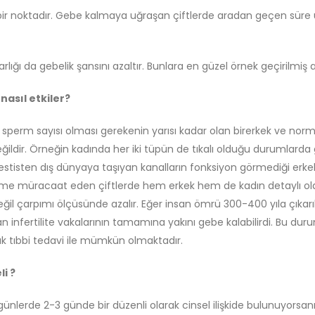
ir noktadır. Gebe kalmaya uğraşan çiftlerde aradan geçen süre uz
varlığı da gebelik şansını azaltır. Bunlara en güzel örnek geçirilmi
nasıl etkiler?
sperm sayısı olması gerekenin yarısı kadar olan birerkek ve normal
eğildir. Örneğin kadında her iki tüpün de tıkalı olduğu durumlarda 
stisten dış dünyaya taşıyan kanalların fonksiyon görmediği erkek
hekime müracaat eden çiftlerde hem erkek hem de kadın detaylı ola
il çarpımı ölçüsünde azalır. Eğer insan ömrü 300-400 yıla çıkar
 infertilite vakalarının tamamına yakını gebe kalabilirdi. Bu du
ncak tıbbi tedavi ile mümkün olmaktadır.
i ?
 günlerde 2-3 günde bir düzenli olarak cinsel ilişkide bulunuyor