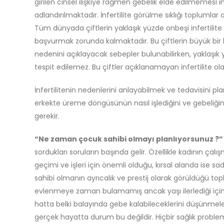
girilen cinsel ilişkiye rağmen gebelik elde edilmemesi in
adlandırılmaktadır. İnfertilite görülme sıklığı toplumlar
Tüm dünyada çiftlerin yaklaşık yüzde onbeşi infertilit
başvurmak zorunda kalmaktadır. Bu çiftlerin büyük b
nedenini açıklayacak sebepler bulunabilirken, yaklaşık 
tespit edilemez. Bu çiftler açıklanamayan infertilite olar
İnfertilitenin nedenlerini anlayabilmek ve tedavisini p
erkekte üreme döngüsünün nasıl işlediğini ve gebeliğ
gerekir.
“Ne zaman çocuk sahibi olmayı planlıyorsunuz ?”
sordukları soruların başında gelir. Özellikle kadının ça
geçimi ve işleri için önemli olduğu, kırsal alanda is
sahibi olmanın ayrıcalık ve prestij olarak görüldüğü top
evlenmeye zaman bulamamış ancak yaşı ilerlediği için b
hatta belki balayında gebe kalabileceklerini düşünmele
gerçek hayatta durum bu değildir. Hiçbir sağlık problem