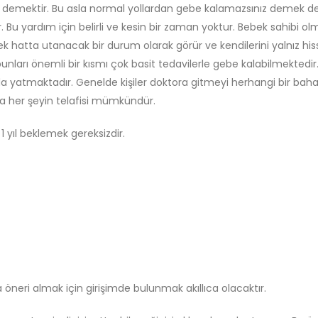
uz demektir. Bu asla normal yollardan gebe kalamazsınız demek değ
ır. Bu yardım için belirli ve kesin bir zaman yoktur. Bebek sahibi 
inecek hatta utanacak bir durum olarak görür ve kendilerini yalnız 
arı önemli bir kısmı çok basit tedavilerle gebe kalabilmektedir. B
yatmaktadır. Genelde kişiler doktora gitmeyi herhangi bir baha
a her şeyin telafisi mümkündür.
yıl beklemek gereksizdir.
neri almak için girişimde bulunmak akıllıca olacaktır.