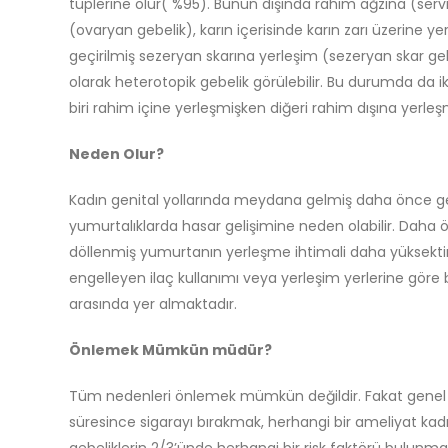
tüplerine olur( %95). Bunun dışında rahim ağzına (servi
(ovaryan gebelik), karın içerisinde karın zarı üzerine 
geçirilmiş sezeryan skarına yerleşim (sezeryan skar gebe
olarak heterotopik gebelik görülebilir. Bu durumda da ik
biri rahim içine yerleşmişken diğeri rahim dışına yerle
Neden Olur?
Kadın genital yollarında meydana gelmiş daha önce ge
yumurtalıklarda hasar gelişimine neden olabilir. Daha
döllenmiş yumurtanın yerleşme ihtimali daha yüksektir.
engelleyen ilaç kullanımı veya yerleşim yerlerine göre 
arasında yer almaktadır.
Önlemek Mümkün müdür?
Tüm nedenleri önlemek mümkün değildir. Fakat genel hij
süresince sigarayı bırakmak, herhangi bir ameliyat kadı