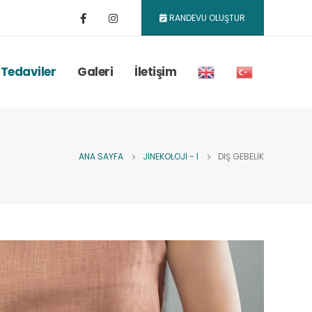
RANDEVU OLUŞTUR
 Tedaviler
Galeri
İletişim
ANA SAYFA
JINEKOLOJI - I
DIŞ GEBELIK