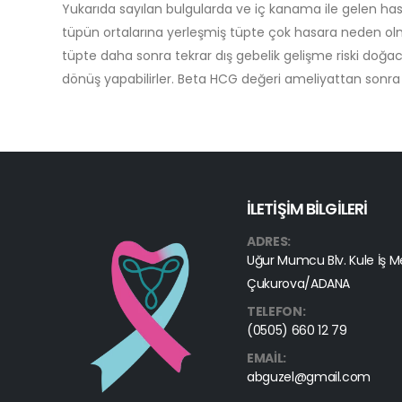
Yukarıda sayılan bulgularda ve iç kanama ile gelen hast
tüpün ortalarına yerleşmiş tüpte çok hasara neden olmuş
tüpte daha sonra tekrar dış gebelik gelişme riski doğaca
dönüş yapabilirler. Beta HCG değeri ameliyattan sonra b
İLETİŞİM BİLGİLERİ
ADRES:
Uğur Mumcu Blv. Kule İş Me
Çukurova/ADANA
TELEFON:
(0505) 660 12 79
EMAIL:
abguzel@gmail.com