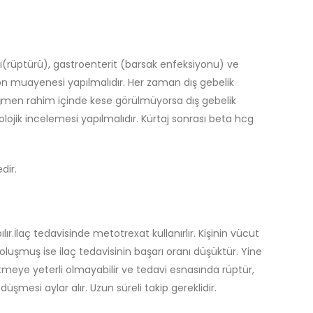
ası(rüptürü), gastroenterit (barsak enfeksiyonu) ve
ason muayenesi yapılmalıdır. Her zaman dış gebelik
ağmen rahim içinde kese görülmüyorsa dış gebelik
olojik incelemesi yapılmalıdır. Kürtaj sonrası beta hcg
dir.
r.İlaç tedavisinde metotrexat kullanırlır. Kişinin vücut
luşmuş ise ilaç tedavisinin başarı oranı düşüktür. Yine
meye yeterli olmayabilir ve tedavi esnasında rüptür,
şmesi aylar alır. Uzun süreli takip gereklidir.