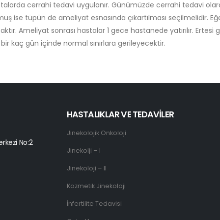
alarda cerrahi tedavi uygulanır. Günümüzde cerrahi tedavi olarak 
 ise tüpün de ameliyat esnasında çıkartılması seçilmelidir. Eğer 
ktır. Ameliyat sonrası hastalar 1 gece hastanede yatırılır. Ertesi 
ir kaç gün içinde normal sınırlara gerileyecektir.
HASTALIKLAR VE TEDAVİLER
Jinekolojik Onkoloji
rkezi No:2
Jinekolji – I
Jinekoloji – II
Kozmetik Jinekoloji
İnfertilite Tedavisi