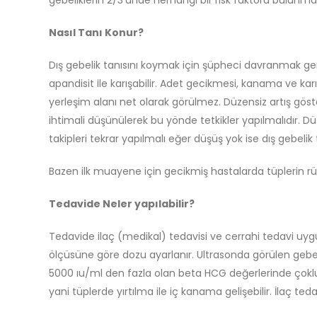
gebeliklerin 2/3’ünde herhangi bir risk faktörü bulunm
Nasıl Tanı Konur?
Dış gebelik tanısını koymak için şüpheci davranmak gere
apandisit ile karışabilir. Adet gecikmesi, kanama ve kar
yerleşim alanı net olarak görülmez. Düzensiz artış g
ihtimali düşünülerek bu yönde tetkikler yapılmalıdır. Dü
takipleri tekrar yapılmalı eğer düşüş yok ise dış gebelik 
Bazen ilk muayene için gecikmiş hastalarda tüplerin rü
Tedavide Neler yapılabilir?
Tedavide ilaç (medikal) tedavisi ve cerrahi tedavi uygul
ölçüsüne göre dozu ayarlanır. Ultrasonda görülen gebeli
5000 ıu/ml den fazla olan beta HCG değerlerinde çoklu
yani tüplerde yırtılma ile iç kanama gelişebilir. İlaç te