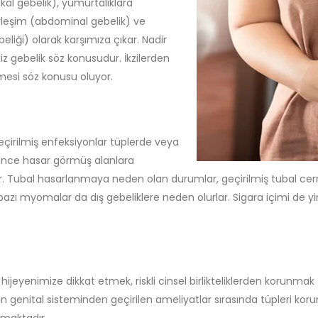
kal gebelik), yumurtalıklara
yerleşim (abdominal gebelik) ve
liği) olarak karşımıza çıkar. Nadir
iz gebelik söz konusudur. İkzilerden
şmesi söz konusu oluyor.
çirilmiş enfeksiyonlar tüplerde veya
 önce hasar görmüş alanlara
 Tubal hasarlanmaya neden olan durumlar, geçirilmiş tubal cerrahi
bazı myomalar da dış gebeliklere neden olurlar. Sigara içimi de yi
eyenimize dikkat etmek, riskli cinsel birlikteliklerden korunmak 
n genital sisteminden geçirilen ameliyatlar sırasında tüpleri kor