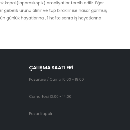
kapalı(laparoskopik) ameliyatlar tercih edilir. Eğer
gebelik ürünü alınır ve tüp bırakılır ise hasar görmüş
gün günlük hayatlarına , 1 hafta sonra iş hayatlarına
ÇALIŞMA SAATLERİ
Pazartesi / Cuma 10:00 - 18:00
Cumartesi 10:00 - 14:00
Pazar Kapalı